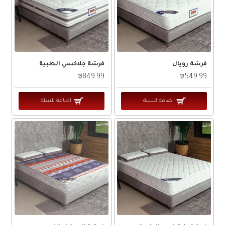
فرشة رويال
فرشة جلاكسي الطبية
₪849.99
₪549.99
اضافة للسلة
اضافة للسلة