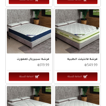
فرشة فانتيلت الطبية
فرشة سبيريال كمفورت
₪319.99
₪549.99
اضافة للسلة
اضافة للسلة