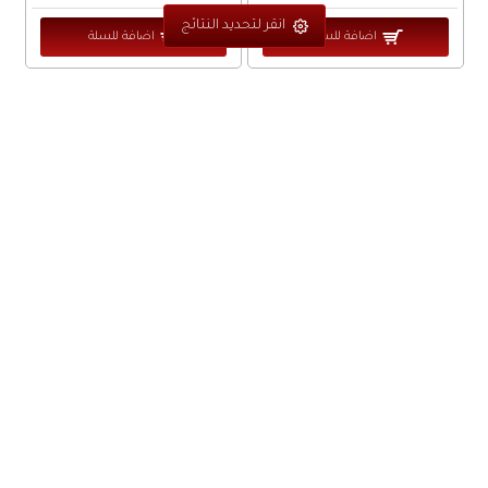
انقر لتحديد النتائج
اضافة للسلة
اضافة للسلة
... لقد وصلت الى نهاية المنتجات ، الم تجد المنتج بعد ؟ بإمكانك
استخدام محرك البحث او اتصل بنا...
الأصناف والعروض في موقعنا اللإلكتروني لا تمثل الأصناف في
معارضنا والتي تزيد عن 10 الآف منتج
من نحن ؟
حسابي
قصة نجاح
دخول الزبائن
حول متجرنا
زبون جديد
التوظيف و التدريب
نسيت كلمة المرور ؟
سياسة الخصوصية
الهدايا والجوائز
اتفاقية الاستخدام
اعادة المنتجات