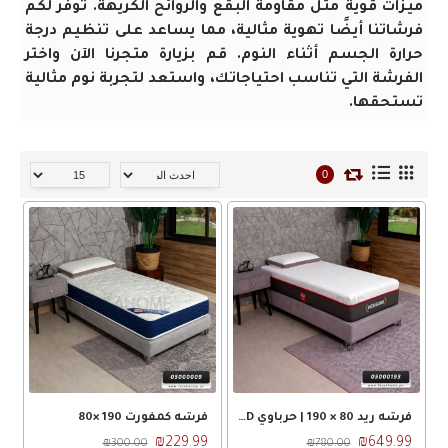
ميزات قوية مثل مقاومة البقع والروائح الكريهة. توفر لكم
فرشاتنا أيضًا تهوية مثالية، مما يساعد على تنظيم درجة
حرارة الجسم أثناء النوم. قم بزيارة متجرنا الآن واختر
الفرشة التي تناسب احتياجاتك، واستعد لتجربة نوم مثالية
تستحقها.
0
فرشه ريد 80 × 190 | حرباوي RED
فرشه كمفورت 190 ×80
₪229.99
₪649.99
₪300.00
₪780.00