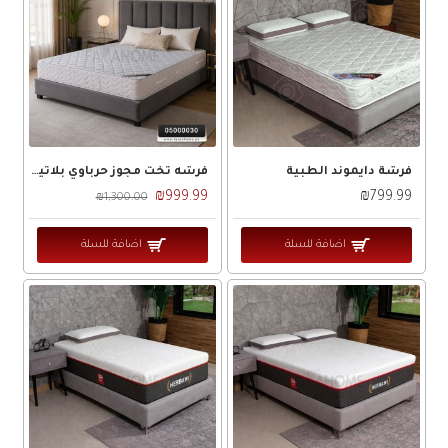
فرشة دايموند الطبية
فرشه تخت مجوز حرباوي بلاتينيوم مقاس 200 × 180 سم
₪999.99
₪799.99
₪1,300.00
اضافة للسلة
اضافة للسلة