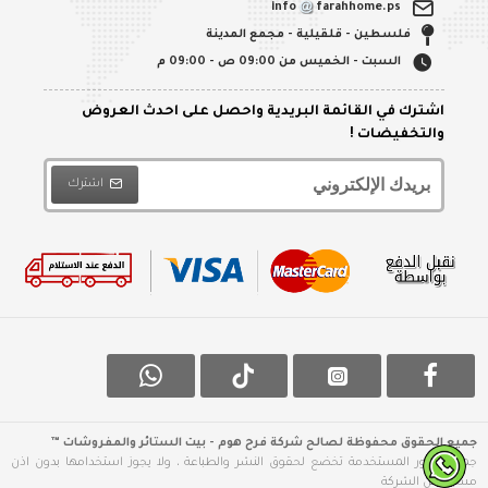
طاولة سفرة مع 6 كراسي منجد
كرسي بلاستيك مع يد صناعة محلية
₪24.99
₪699.99
₪45.00
₪900.00
اضافة للسلة
طاولة وسط بلاستيك رتان مستطيل 92 × 57 سم
صواني/ صينية تقديم تفضيل قش مع يد شكل سفينة