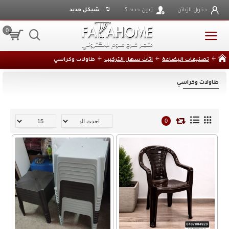
₪
دخول الزبائن
زبون جديد ؟
شيكل جديد
0
تصنيفات البضاعة
اثاث سهل التركيب
طاولات وكراسي
طاولات وكراسي
0