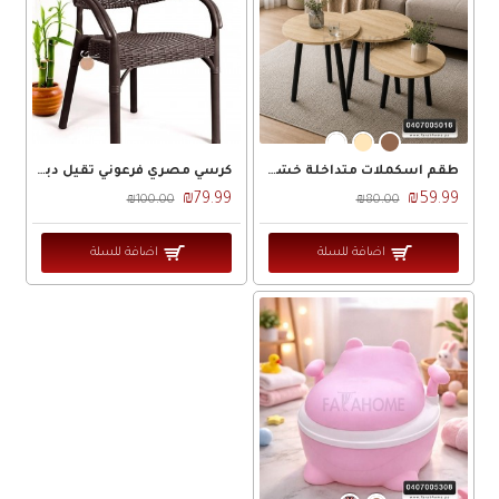
طقم اسكملات متداخلة خشب 3 قطع درج رجلين اسود 40 سم
كرسي مصري فرعوني ثقيل دبل رجل عظم
₪79.99
₪59.99
₪100.00
₪80.00
اضافة للسلة
اضافة للسلة