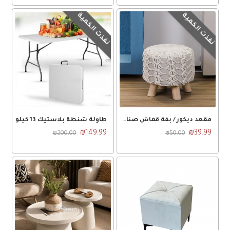
نفذت الكمية
نفذت الكمية
مقعد ديكور / بفة قماش صنارة صوف هندي 4 ارجل خشبية مقاس 50 × 30 سم
طاولة شنطة بلاستيك 13 كيلو
₪149.99
₪39.99
₪200.00
₪50.00