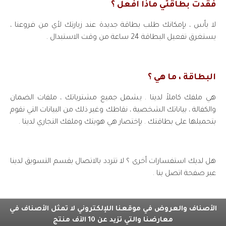
فقدت بطاقتي ماذا افعل ؟
لا بأس ، بإمكانك طلب بطاقة جديدة عند زيارتك لأي من فروعنا ،
يستغرق تفعيل البطاقة 24 ساعة من وقت الاستبدال .
البطاقة ، ما هي ؟
هي ملفك كاملاً لدينا . يشمل جميع مشترياتك ، ملفات الضمان
والكفالة ، بياناتك الشخصية ، نقاطك وغير ذلك من البيانات التي نقوم
بتحميلها على بطاقتك . بإختصار هي هويتك وملفك التجاري لدينا .
هل لديك استفسارات أخرى ؟ لا تتردد بالاتصال بقسم التسويق لدينا
عبر صفحة اتصل بنا .
الأصناف والعروض في موقعنا اللإلكتروني لا تمثل الأصناف في
معارضنا والتي تزيد عن 10 الآف منتج