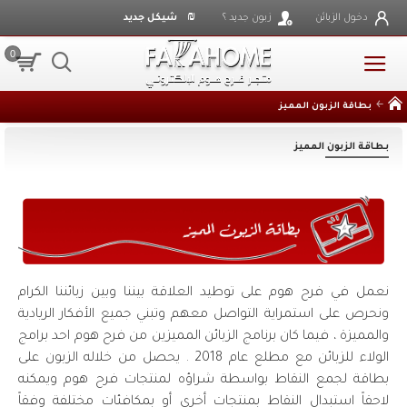
₪
دخول الزبائن
زبون جديد ؟
شيكل جديد
0
بطاقة الزبون المميز
بطاقة الزبون المميز
نعمل في فرح هوم على توطيد العلاقة بيننا وبين زبائننا الكرام
ونحرص على استمراية التواصل معهم وتبني جميع الأفكار الريادية
والمميزة ، فيما كان برنامج الزبائن المميزين من فرح هوم احد برامج
الولاء للزبائن مع مطلع عام 2018 . يحصل من خلاله الزبون على
بطاقة لجمع النقاط بواسطة شراؤه لمنتجات فرح هوم ويمكنه
لاحقاً استبدال النقاط بمنتجات أخرى أو بمكافئات مختلفة وفقاً