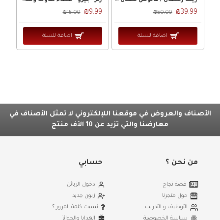
زينه رمضان / فانوس معدن بيج وجه زجاج عاكس
رنر - بيرو - غطاء طاولة وسط رمضاني مطبوع مع وجهين قرن 45 × 45 سم
₪9.99
₪39.99
₪15.00
₪50.00
اضافة للسلة
اضافة للسلة
الأصناف والعروض في موقعنا اللإلكتروني لا تمثل الأصناف في
معارضنا والتي تزيد عن 10 الآف منتج
من نحن ؟
حسابي
قصة نجاح
دخول الزبائن
حول متجرنا
زبون جديد
التوظيف و التدريب
نسيت كلمة المرور ؟
سياسة الخصوصية
الهدايا والجوائز