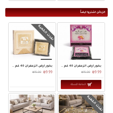
الزبائن اشتروا ايضاً
نفذت الكمية
بخور ارض الزعفران 40 غم شكلاطه - زهور الريف
بخور ارض الزعفران 40 غم شكلاطه - هيبة
₪9.99
₪9.99
₪15.00
₪15.00
اضافة للسلة
نفذت الكمية