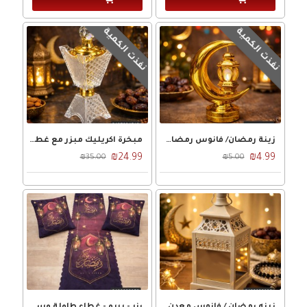
نفذت الكمية
نفذت الكمية
زينة رمضان/ فانوس رمضان حجم صغير هلال 9 × 12 سم
مبخرة اكريليك مبزر مع غطا ذهبي
₪24.99
₪4.99
₪35.00
₪5.00