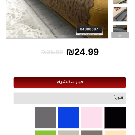
₪24.99
₪35.00
خيارات الشراء
اللون