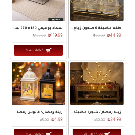
طقم مضيفة 6 صحون زجاج محزز مع غطا وستاند ذهبي
سجاد بوهيمي 180 × 270 سم مخطط زيبرا حرير بارضية لاصقة لون بيج
₪119.99
₪44.99
₪155.00
₪60.00
اضافة للسلة
زينه رمضان/ شجرة مضيئة فوانيس بطارية
زينة رمضان/ فانوس رمضان حجم صغير شكل هرم 4.5 × 10 سم
₪4.99
₪24.99
₪5.00
₪30.00
اضافة للسلة
اضافة للسلة