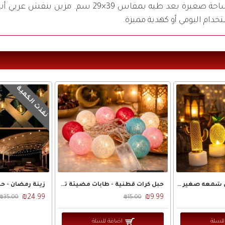
حامل قرآن عملي قابل للطي سهل التخزين، يأخذ مساحة 
خدام اليومي أو كهدية مميزة.
نفذت الكمية
زينه رمضان/ فانوس شمعه صغير 8 - 9 سم اشكال متعددة
حبل كرات قطنية - طابات مضيئة تعمل بالبطارية لون ذهبي 10 كرات
₪24.99
₪9.99
₪35.00
₪15.00
للسلة
اضافة للسلة