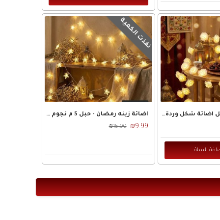
نفذت الكمية
زينه رمضان/ حبل اضائة شكل وردة لون ذهبي فيش كهرباء
اضائة زينه رمضان - حبل 5 م نجوم اشكال شفاف
₪9.99
₪15.00
افة للسلة