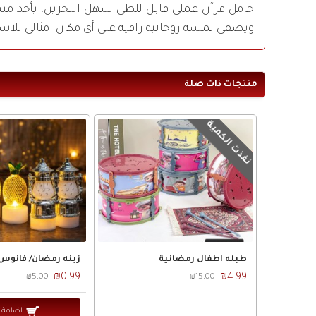
ويضفي لمسة روحانية راقية على أي مكان. مثالي للاست
منتجات ذات صلة
نفذت الكمية
طبله اطفال رمضانية
₪0.99
₪4.99
₪5.00
₪15.00
اضافة 