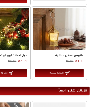
فانوس صغير مدالية
₪4.99
₪1.99
₪10.00
₪2.00
اضافة للسلة
اضافة 
الزبائن اشتروا ايضاً