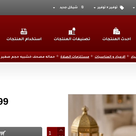
₪
توفير × توفير
شيكل جديد
احدث المنتجات
تصنيفات المنتجات
استخدام المنتجات
ياد
الاعياد و المناسبات
مستلزمات الصلاة
حماله مصحف خشبيه حجم صغير
99