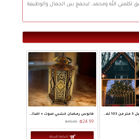
صغيرة بعد طيه بمقاس 39×29 سم. مزين بنقش عربي أنيق لكلمتي الله ومحمد، ليجمع بين الجمال والوظيفة
زينة رمضان - حبل 3 متر من 103 لمبة ليد اصفر مع بطارية
فانوس رمضان خشبي صوت + اضائة موديل سندباد cnc
₪24.99
₪40.00
اضافة للسلة