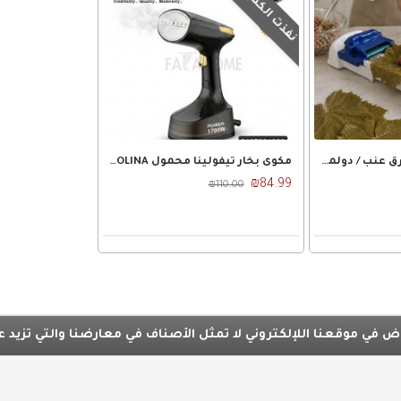
نفذت الكمية
ماكينة - ماكنة لف ورق عنب / دولمة دوالي مكبس DOJMER
مكوى بخار تيفولينا محمول 1700W TEFOLINA
₪84.99
₪110.00
ي موقعنا اللإلكتروني لا تمثل الأصناف في معارضنا والتي تزيد عن 10 الآف من