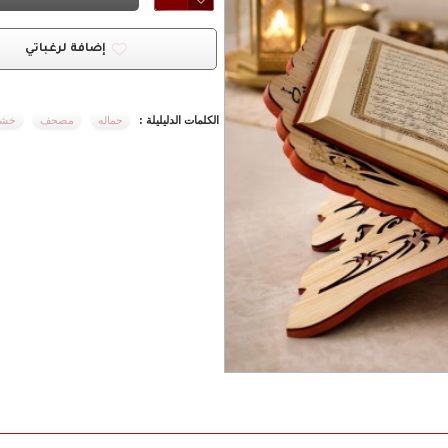
إضافة لرغباتي
الكلمات الدليليلة :
حماله
مصحف
خشب