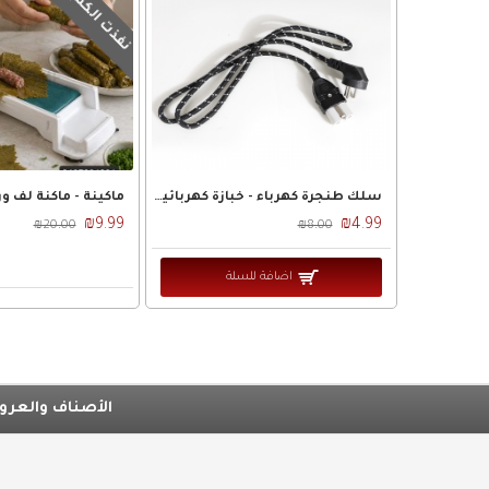
نفذت الكمية
سلك طنجرة كهرباء - خبازة كهربائية وسط
₪9.99
₪4.99
₪20.00
₪8.00
اضافة للسلة
الأصناف والعروض ف