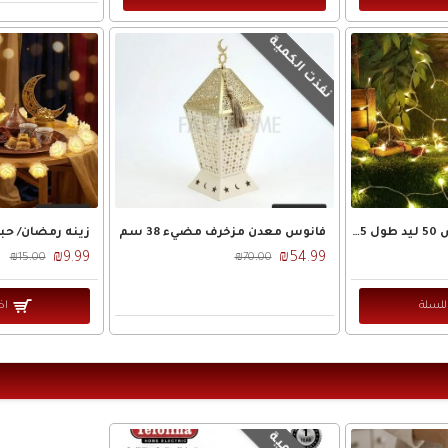
نفذت الكمية
حبل اضائة لون ابيض 50 ليد طول 5 متر لون ابيض زينة رمضان
فانوس معدن مزخرف مضيء 38 سم
₪9.99
₪54.99
₪15.00
₪70.00
للسلة
اض