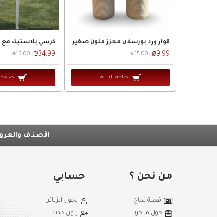
قوار ورد بورسلان محزز ملون صغير مع ورد صناعي
كرسي بلاستيك مع يد MA
₪34.99
₪9.99
₪45.00
₪15.00
اضافة للسلة
اضافة 
الأصناف والعروض ف
من نحن ؟
حسابي
قصة نجاح
دخول الزبائن
حول متجرنا
زبون جديد