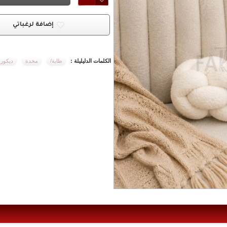
إضافة لرغباتي
الكلمات الدليليلة :
طابة/
مخدة
ديكور