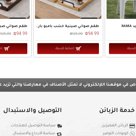
RA
طقم صواني صينية خشب بامبو بارضية رخام ابيض و اطراف خشب عسلي ويد اسود قطعتين
₪94.99
₪94.99
125.00
₪125.00
للسلة
اضافة للسلة
اض
ي موقعنا اللإلكتروني لا تمثل الأصناف في معارضنا والتي تزيد عن 10 الآف من
خدمة الزبائن
التوصيل والاستبدال
الزبائن المميزين
سياسة التوصيل للمنتجات
كوبونات التوفير
سياسة الارجاع والاستبدال