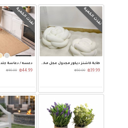
نفذت الكمية
نفذت الكمية
طابة كاشنز ديكور مجدول عجل مخمل شكل وردة وسط قطر 23سم مخدة مسطحة
₪44.99
₪39.99
₪90.00
₪50.00