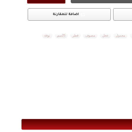
اضافة للمقارنة
مجدول
عجل
مصوف
قطر
25سم
توفة