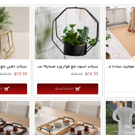
دعسه / دعاسة جلد موكيت سادة مقاس 150 × 80
ستاند اسود مع قوار ورد صبار16 سم بورسلان
₪14.99
₪14.99
₪20.00
₪20.00
اضافة للسلة
اض