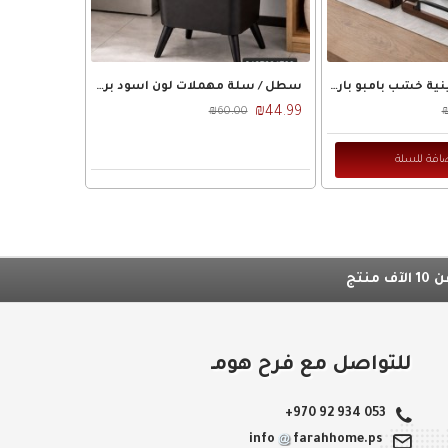
طقم صواني صينية خشب بامبو بارضية رخام ابيض و اطراف خشب بني ويد اسود قطعتين
سطل / سلة مهملات لون اسود برجل حجم 12 لتر مستطيل مقاس 29×24×46 سم
₪44.99
₪60.00
₪
افة للسلة
تج
للتواصل مع فرح هومـ
+970 92 934 053
info
farahhome.ps