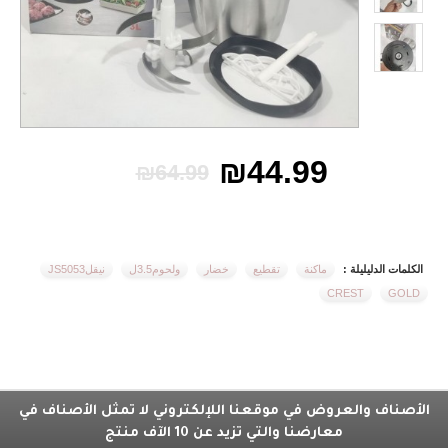
₪44.99
₪64.99
الكلمات الدليليلة :
ماكنة
تقطيع
خضار
ولحوم3.5ل
نيقلJS5053
CREST
GOLD
الأصناف والعروض في موقعنا اللإلكتروني لا تمثل الأصناف في
معارضنا والتي تزيد عن 10 الآف منتج