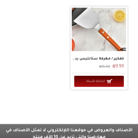
كفكير / مغرفة ستانليس يد بامبو SHENGYA
₪9.99
₪15.00
اضافة للسلة
الأصناف والعروض في موقعنا اللإلكتروني لا تمثل الأصناف في
معارضنا والتي تزيد عن 10 الآف منتج