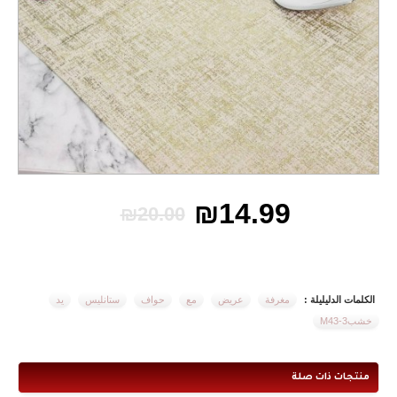
₪14.99
₪20.00
الكلمات الدليليلة :
مغرفة
عريض
مع
حواف
ستانليس
يد
خشبM43-3
منتجات ذات صلة