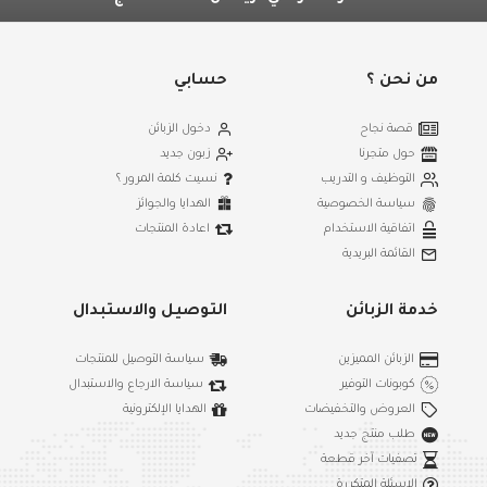
من نحن ؟
حسابي
قصة نجاح
دخول الزبائن
حول متجرنا
زبون جديد
التوظيف و التدريب
نسيت كلمة المرور ؟
سياسة الخصوصية
الهدايا والجوائز
اتفاقية الاستخدام
اعادة المنتجات
القائمة البريدية
خدمة الزبائن
التوصيل والاستبدال
الزبائن المميزين
سياسة التوصيل للمنتجات
كوبونات التوفير
سياسة الارجاع والاستبدال
العروض والتخفيضات
الهدايا الإلكترونية
طلب منتج جديد
تصفيات آخر قطعة
الاسئلة المتكررة