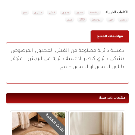
الكلمات الدليليلة :
دعسة
مدور
يدوي
قش
دائري
مع
ريش
في
الوسط
100
سم
مواصفات المنتج
دعسة دائرية مصنوعة من القش المجدول المرصوص
بشكل دائري كاطار لدعسة دائرية من الريش ، متوفر
باللون الابيض او الابيض + بيج .
منتجات ذات صلة
نفذت الكمية