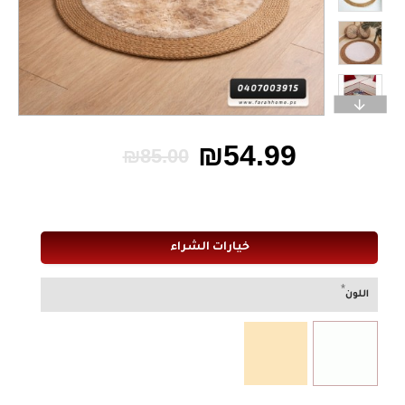
₪54.99
₪85.00
خيارات الشراء
اللون