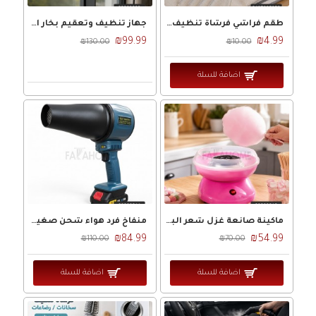
طقم فراشي فرشاة تنظيف مصاصات 5 قطع SPIRIT
جهاز تنظيف وتعقيم بخار اصفر برميل 1050W QH-03
₪99.99
₪4.99
₪130.00
₪10.00
اضافة للسلة
ماكينة صانعة غزل شعر البنات 1800مل
منفاخ فرد هواء شحن صغير مع بطارية LI18v VIOLENT FAN
₪84.99
₪54.99
₪110.00
₪70.00
اضافة للسلة
اضافة للسلة